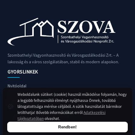
TÓFÜRDŐ
ESZKÖZÖK
ÉRTÉKESÍTÉSÉRE
SZÁNKÓPÁLYA
MŰJÉGPÁLYA
Szombathelyi Vagyonhasznosító és Városgazdálkodási Zrt. – A
lakosság és a város szolgálatában, stabil és modern alapokon.
GYORSLINKEK
Nyitóoldal
Adatkezelési tájékoztató
Weboldalunk sütiket (cookie) használ működése folyamán, hogy
a legjobb felhasználói élményt nyújthassa Önnek, továbbá
KAPCSOLAT
🍪
látogatottsága mérése céljából. A sütik használatát bármikor
letilthatja! Bővebb információkat erről
Adatkezelési
9700 Szombathely, Boglárka utca 2.
tájékoztatóban
olvashat.
+36 94 900 450
Rendben!
titkarsag@szova.hu