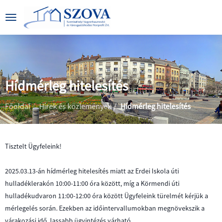
Hídmérleg hitelesítés
|
|
Főoldal
Hírek és közlemények
Hídmérleg hitelesítés
Tisztelt Ügyfeleink!
BEMUTATKOZÁS
2025.03.13-án hídmérleg hitelesítés miatt az Erdei Iskola úti
hulladéklerakón 10:00-11:00 óra között, míg a Körmendi úti
CÉGADATOK
ÁLTALÁNOS
hulladékudvaron 11:00-12:00 óra között Ügyfeleink türelmét kérjük a
INFORMÁCIÓK
mérlegelés során. Ezekben az időintervallumokban megnövekszik a
KÖZÉRDEKŰ
PARKOLÁS
várakozási idő, lassabb ügyintézés várható.
ADATOK