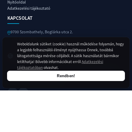
Nyitóoldal
Adatkezelési tájékoztató
KAPCSOLAT
9700 Szombathely, Boglárka utca 2.
+36 94 900 450
Weboldalunk sütiket (cookie) használ működése folyamán, hogy
titkarsag@szova.hu
a legjobb felhasználói élményt nyújthassa Önnek, továbbá
🍪
látogatottsága mérése céljából. A sütik használatát bármikor
KÖZÖSSÉGI MÉDIA
+36
letilthatja! Bővebb információkat erről
Adatkezelési
94
tájékoztatóban
olvashat.
Kövessen minket online felületeinken is a legfrissebb
900
Rendben!
hírekért és információkért!
450
titkarsag@szova.hu
Copyright © 2026 SZOVA Szombathelyi Vagyonhasznosító és
Városgazdálkodási Nonprofit Zrt.. Minden jog fenntartva. –
Adatvédelem
–
Created with
♥
by
YSOLUTIONS