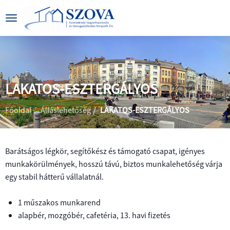
LAKATOS-ESZTERGÁLYOS
|
|
Főoldal
Álláslehetőség
LAKATOS-ESZTERGÁLYOS
Barátságos légkör, segítőkész és támogató csapat, igényes
munkakörülmények, hosszú távú, biztos munkalehetőség várja
BEMUTATKOZÁS
egy stabil hátterű vállalatnál.
CÉGADATOK
ÁLTALÁNOS
1 műszakos munkarend
INFORMÁCIÓK
alapbér, mozgóbér, cafetéria, 13. havi fizetés
KÖZÉRDEKŰ
PARKOLÁS
ADATOK