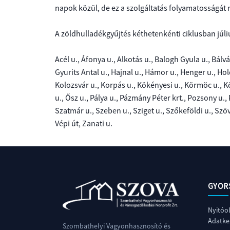
KÖZPONT
INFORMÁCIÓK
SZERVEZETI,
napok közül, de ez a szolgáltatás folyamatosságát 
SZEMÉLYZETI
ÁLTALÁNOS
Ajánlattételi
BÉRLEMÉNYKEZELÉS
PÁLYÁZATOK
ADATOK
TÉLI
PARKOLÁSI
INFORMÁCIÓK
felhívások
A zöldhulladékgyűjtés kéthetenkénti ciklusban júliu
SÍKOSSÁGMENTESÍTÉS
ÖVEZETEK
II.
ÁLTALÁNOS
PÁLYÁZATI
ENERGETIKA
LÉTESÍTMÉNY-
AJÁNLATKÉRÉS
Közbeszerzési
TEVÉKENYSÉGRE,
Acél u., Áfonya u., Alkotás u., Balogh Gyula u., Bálvá
MAGÁNPARKOLÓK
INFORMÁCIÓK
FELHÍVÁS
ÜZEMELTETÉS
TÁRSASHÁZI
terv
MŰKÖDÉSRE
VENDÉGLÁTÓ
Gyurits Antal u., Hajnal u., Hámor u., Henger u., Holds
ADATKEZELÉSI
KÖZÖS
VONATKOZÓ
EGYSÉGEK
KAPCSOLÓDÓ
LAKÁSCSERE
TÁJÉKOZTATÓ
Kolozsvár u., Korpás u., Kökényesi u., Körmöc u., Kö
KÉPVISELET
Közbeszerzési
RÖVID
ADATOK
ÜZEMELTETÉSÉRE
DOKUMENTUMOK
DOKUMENTUMOK
u., Ősz u., Pálya u., Pázmány Péter krt., Pozsony u.,
ELLÁTÁSÁRA
eljárások
ISMERTETŐ
KAPCSOLÓDÓ
Szatmár u., Szeben u., Sziget u., Szőkeföldi u., Szöv
III.
PÁLYÁZATI
DOKUMENTUMOK,
Vépi út, Zanati u.
Statisztikai
SCHAEFFLER
GAZDÁLKODÁSI
FELHÍVÁS
TÁJÉKOZTATÓK,
összegzés
ARÉNA
ADATOK
INGATLAN
FELHÍVÁSOK
SAVARIA
ÉRTÉKESÍTÉSÉRE
KALANDVÁROS
AJÁNLATI
GYOR
FELHÍVÁS
TÓFÜRDŐ
ESZKÖZÖK
ÉRTÉKESÍTÉSÉRE
Nyitóo
SZÁNKÓPÁLYA
Adatkez
Szombathelyi Vagyonhasznosító és