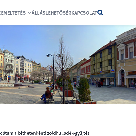
EMELTETÉS
ÁLLÁSLEHETŐSÉG
KAPCSOLAT
i dátum a kéthetenkénti zöldhulladék-gyűjtési