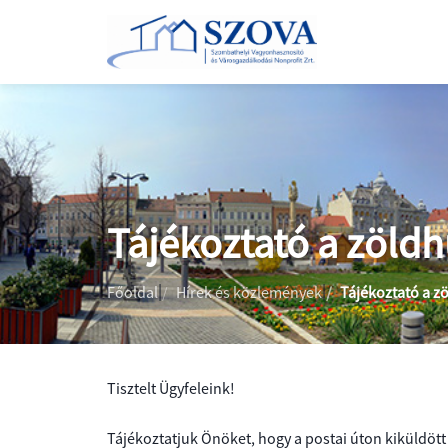
Tájékoztató a zöldh
BEMUTATKOZÁS
|
|
Főoldal
Hírek és közlemények
Tájékoztató a z
CÉGADATOK
ÁLTALÁNOS
INFORMÁCIÓK
KÖZÉRDEKŰ
PARKOLÁS
ADATOK
ÜGYINTÉZÉS
Tisztelt Ügyfeleink!
ÚJRAHASZNÁLATI
ÁLTALÁNOS
I.
TÁRSASHÁZKEZELÉS
KÖZBESZERZÉS
Tájékoztatjuk Önöket, hogy a postai úton kiküldött 