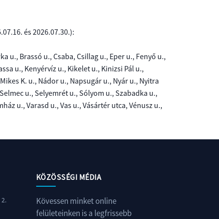
6.07.16. és 2026.07.30.
):
a u., Brassó u., Csaba, Csillag u., Eper u., Fenyő u.,
sa u., Kenyérvíz u., Kikelet u., Kinizsi Pál u.,
Mikes K. u., Nádor u., Napsugár u., Nyár u., Nyitra
., Selmec u., Selyemrét u., Sólyom u., Szabadka u.,
ház u., Varasd u., Vas u., Vásártér utca, Vénusz u.,
KÖZÖSSÉGI MÉDIA
 2.
Kövessen minket online
felületeinken is a legfrissebb