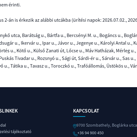
nem érinti.
s 2-án is érkezik az alábbi utcákba (ü
rítési napok: 2026.07.02., 202
nykő utca, Barátság u., Bártfa u., Bercsényi M. u., Bogáncs u., Boglárk
ugár u., Ikervár u., Ipar u., Jávor u., Jegenye u., Károlyi Antal u., Kas
rtés u., Kötő u., Külső Zanati út, Lőcse u., Máv Hatházak, Mérleg u., 
 Puskás Tivadar u., Rozsnyó u., Sági út, Sárdi-ér u., Sárvár u., Sas u
ő u., Tátika u., Tavasz u., Toroczkó u., Trafóállomás, Üstökös u., Vám
SLINKEK
KAPCSOLAT
ldal
9700 Szombathely, Boglárka utca
elési tájékoztató
+36 94 900 450