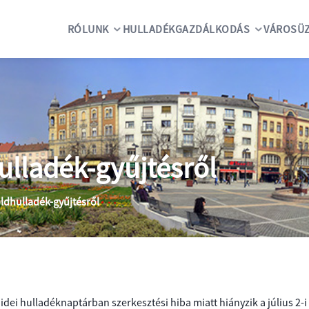
RÓLUNK
HULLADÉKGAZDÁLKODÁS
VÁROSÜZ
ulladék-gyűjtésről
öldhulladék-gyűjtésről
idei hulladéknaptárban szerkesztési hiba miatt hiányzik a július 2-