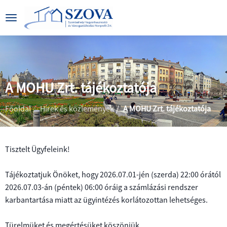
A MOHU Zrt. tájékoztatója
|
|
Főoldal
Hírek és közlemények
A MOHU Zrt. tájékoztatója
Tisztelt Ügyfeleink!
BEMUTATKOZÁS
Tájékoztatjuk Önöket, hogy 2026.07.01-jén (szerda) 22:00 órától
2026.07.03-án (péntek) 06:00 óráig a számlázási rendszer
CÉGADATOK
ÁLTALÁNOS
karbantartása miatt az ügyintézés korlátozottan lehetséges.
INFORMÁCIÓK
KÖZÉRDEKŰ
Türelmüket és megértésüket köszönjük.
PARKOLÁS
ADATOK