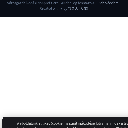
Városgazdálkodási Nonprofit Zrt.. Minden jog fenntartva. –
Adatvédelem
–
Created with
♥
by
YSOLUTIONS
Weboldalunk sütiket (cookie) használ működése folyamán, hogy a leg