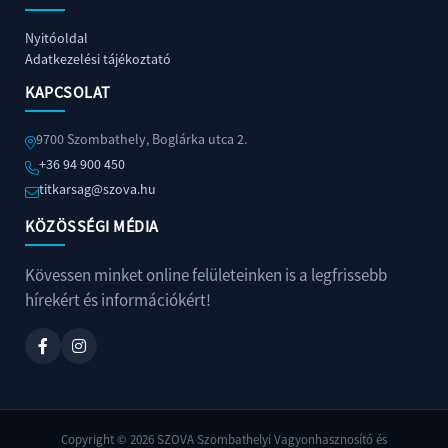
Nyitóoldal
Adatkezelési tájékoztató
KAPCSOLAT
9700 Szombathely, Boglárka utca 2.
+36 94 900 450
titkarsag@szova.hu
+36
KÖZÖSSÉGI MÉDIA
94
900
450
Kövessen minket online felületeinken is a legfrissebb
titkarsag@szova.hu
hírekért és információkért!
Copyright © 2026 SZOVA Szombathelyi Vagyonhasznosító és