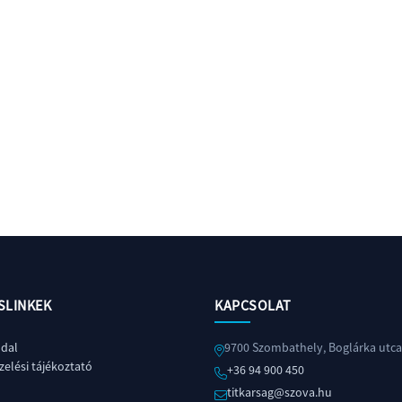
SLINKEK
KAPCSOLAT
ldal
9700 Szombathely, Boglárka utca
elési tájékoztató
+36 94 900 450
titkarsag@szova.hu