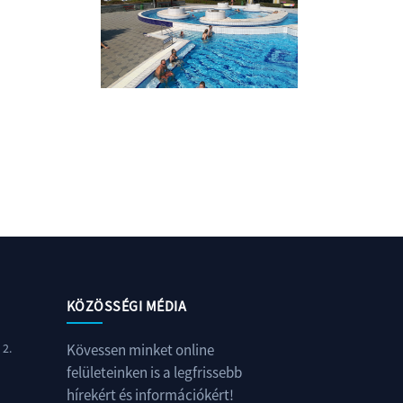
KÖZÖSSÉGI MÉDIA
 2.
Kövessen minket online
felületeinken is a legfrissebb
hírekért és információkért!