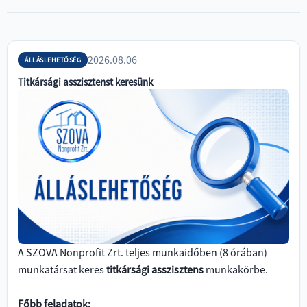
2026.08.06
ÁLLÁSLEHETŐSÉG
Titkársági asszisztenst keresünk
+36
94
900
450
titkarsag@szova.hu
A SZOVA Nonprofit Zrt. teljes munkaidőben (8 órában)
munkatársat keres
titkársági asszisztens
munkakörbe.
Főbb feladatok: