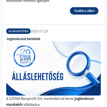
ellenében vehetők igénybe.
Tovább a cikkre
2026.07.29
ÁLLÁSLEHETŐSÉG
Jogtanácsost keresünk
A SZOVA Nonprofit Zrt. munkatársat keres
jogtanácsos
munkakör
ellátására.