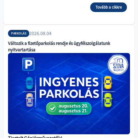
Tovább a cikkre
2026.08.04
PARKOLÁS
Változik a fizetőparkolás rendje és ügyfélszolgálatunk
nyitvartartása