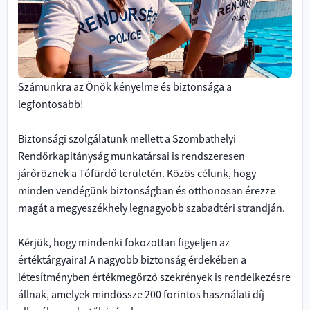
Számunkra az Önök kényelme és biztonsága a
legfontosabb!
Biztonsági szolgálatunk mellett a Szombathelyi
Rendőrkapitányság munkatársai is rendszeresen
járőröznek a Tófürdő területén. Közös célunk, hogy
minden vendégünk biztonságban és otthonosan érezze
magát a megyeszékhely legnagyobb szabadtéri strandján.
Kérjük, hogy mindenki fokozottan figyeljen az
értéktárgyaira! A nagyobb biztonság érdekében a
létesítményben értékmegőrző szekrények is rendelkezésre
állnak, amelyek mindössze 200 forintos használati díj