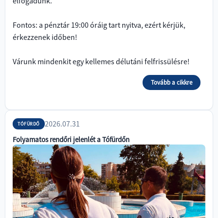
elfogadunk.
Fontos: a pénztár 19:00 óráig tart nyitva, ezért kérjük,
érkezzenek időben!
Várunk mindenkit egy kellemes délutáni felfrissülésre!
Tovább a cikkre
2026.07.31
TÓFÜRDŐ
Folyamatos rendőri jelenlét a Tófürdőn