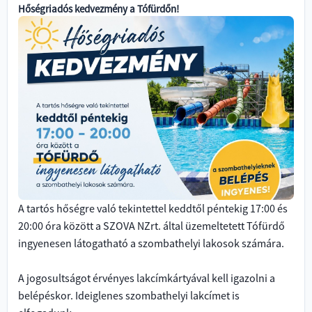
Hőségriadós kedvezmény a Tófürdőn!
A tartós hőségre való tekintettel keddtől péntekig 17:00 és
20:00 óra között a SZOVA NZrt. által üzemeltetett Tófürdő
ingyenesen látogatható a szombathelyi lakosok számára.
A jogosultságot érvényes lakcímkártyával kell igazolni a
belépéskor.
Ideiglenes szombathelyi lakcímet is