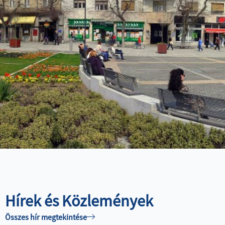
TÓFÜRDŐ
ESZKÖZÖK
ÉRTÉKESÍTÉSÉRE
SZÁNKÓPÁLYA
MŰJÉGPÁLYA
Hírek és Közlemények
Összes hír megtekintése