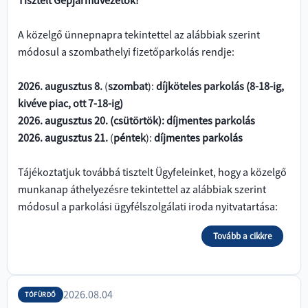
Tisztelt Gépjárművezetők!
A közelgő ünnepnapra tekintettel az alábbiak szerint
módosul a szombathelyi fizetőparkolás rendje:
2026. augusztus 8.
(
szombat
):
díjköteles parkolás (8-18-ig,
kivéve piac, ott 7-18-ig)
2026. augusztus 20. (csütörtök): díjmentes parkolás
2026. augusztus 21.
(
péntek
):
díjmentes parkolás
Tájékoztatjuk továbbá tisztelt Ügyfeleinket, hogy a közelgő
munkanap áthelyezésre tekintettel az alábbiak szerint
módosul a parkolási ügyfélszolgálati iroda nyitvatartása:
Tovább a cikkre
2026.08.04
TÓFÜRDŐ