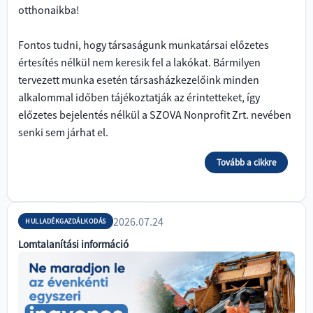
otthonaikba!
Fontos tudni, hogy társaságunk munkatársai előzetes
értesítés nélkül nem keresik fel a lakókat. Bármilyen
tervezett munka esetén társasházkezelőink minden
alkalommal időben tájékoztatják az érintetteket, így
előzetes bejelentés nélkül a SZOVA Nonprofit Zrt. nevében
senki sem járhat el.
Tovább a cikkre
2026.07.24
HULLADÉKGAZDÁLKODÁS
Lomtalanítási információ