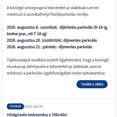
A közelgő ünnepnapra tekintettel az alábbiak szerint
módosul a szombathelyi fizetőparkolás rendje:
2026. augusztus 8.
(
szombat
):
díjköteles parkolás (8-18-ig,
kivéve piac, ott 7-18-ig)
2026. augusztus 20. (csütörtök): díjmentes parkolás
2026. augusztus 21.
(
péntek
):
díjmentes parkolás
Tájékoztatjuk továbbá tisztelt Ügyfeleinket, hogy a közelgő
munkanap áthelyezésre tekintettel az alábbiak szerint
módosul a parkolási ügyfélszolgálati iroda nyitvatartása:
Tovább a cikkre
2026.08.04
TÓFÜRDŐ
Hőségriadós kedvezmény a Tófürdőn!