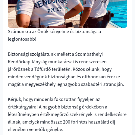
Számunkra az Önök kényelme és biztonsága a
legfontosabb!
Biztonsági szolgálatunk mellett a Szombathelyi
Rendőrkapitányság munkatársai is rendszeresen
járőröznek a Tófürdő területén. Közös célunk, hogy
minden vendégünk biztonságban és otthonosan érezze
magát a megyeszékhely legnagyobb szabadtéri strandján.
Kérjük, hogy mindenki fokozottan figyeljen az
értéktárgyaira! A nagyobb biztonság érdekében a
létesítményben értékmegőrző szekrények is rendelkezésre
állnak, amelyek mindössze 200 forintos használati díj
ellenében vehetők igénybe.