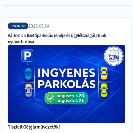
2026.08.04
PARKOLÁS
Változik a fizetőparkolás rendje és ügyfélszolgálatunk
nyitvartartása
+36
94
900
450
titkarsag@szova.hu
Tisztelt Gépjárművezetők!