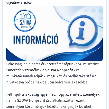
Vigyázat! Csalók!
Lakossági bejelentés érkezett társaságunkhoz, miszerint
ismeretlen személyek a SZOVA Nonprofit Zrt.
munkatársainak adják ki magukat, és padlástakarításra
hivatkozva próbálnak bejutni belvárosi lakásokba.
Felhívjuk a lakosság figyelmét, hogy az érintett személyek
nem a SZOVA Nonprofit Zrt. alkalmazottai, ezért
semmilyen körülmények között ne engedjék be őket