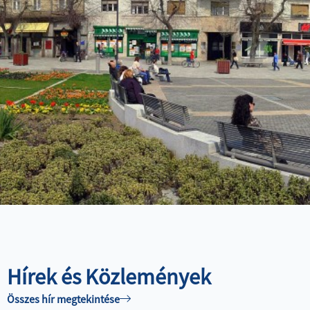
TÓFÜRDŐ
ESZKÖZÖK
ÉRTÉKESÍTÉSÉRE
SZÁNKÓPÁLYA
MŰJÉGPÁLYA
Hírek és Közlemények
Összes hír megtekintése