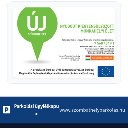
Parkolási ügyfélkapu
www.szombathelyparkolas.hu
>