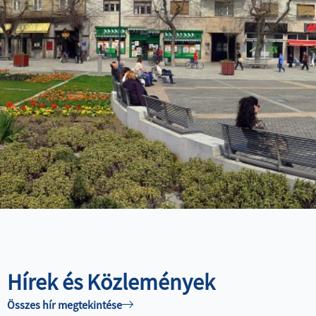
TÓFÜRDŐ
ESZKÖZÖK
ÉRTÉKESÍTÉSÉRE
SZÁNKÓPÁLYA
MŰJÉGPÁLYA
Hírek és Közlemények
Összes hír megtekintése