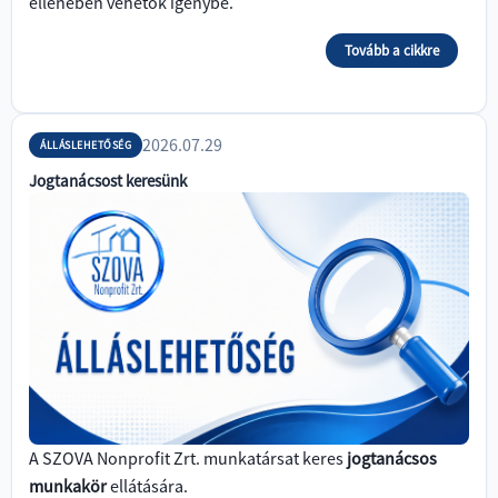
ellenében vehetők igénybe.
Tovább a cikkre
2026.07.29
ÁLLÁSLEHETŐSÉG
Jogtanácsost keresünk
A SZOVA Nonprofit Zrt. munkatársat keres
jogtanácsos
munkakör
ellátására.