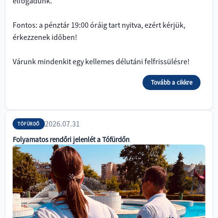
elfogadunk.
Fontos: a pénztár 19:00 óráig tart nyitva, ezért kérjük,
érkezzenek időben!
Várunk mindenkit egy kellemes délutáni felfrissülésre!
Tovább a cikkre
2026.07.31
TÓFÜRDŐ
Folyamatos rendőri jelenlét a Tófürdőn