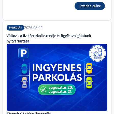
Tovább a cikkre
2026.08.04
PARKOLÁS
Változik a fizetőparkolás rendje és ügyfélszolgálatunk
nyitvartartása