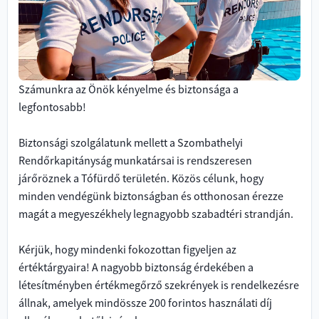
Számunkra az Önök kényelme és biztonsága a
legfontosabb!
Biztonsági szolgálatunk mellett a Szombathelyi
Rendőrkapitányság munkatársai is rendszeresen
járőröznek a Tófürdő területén. Közös célunk, hogy
minden vendégünk biztonságban és otthonosan érezze
magát a megyeszékhely legnagyobb szabadtéri strandján.
Kérjük, hogy mindenki fokozottan figyeljen az
értéktárgyaira! A nagyobb biztonság érdekében a
létesítményben értékmegőrző szekrények is rendelkezésre
állnak, amelyek mindössze 200 forintos használati díj