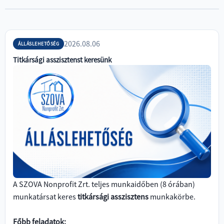
2026.08.06
ÁLLÁSLEHETŐSÉG
Titkársági asszisztenst keresünk
+36
94
900
450
titkarsag@szova.hu
A SZOVA Nonprofit Zrt. teljes munkaidőben (8 órában)
munkatársat keres
titkársági asszisztens
munkakörbe.
Főbb feladatok: