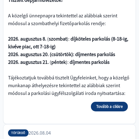
Tisztelt Gépjárművezetők!
A közelgő ünnepnapra tekintettel az alábbiak szerint
módosul a szombathelyi fizetőparkolás rendje:
2026. augusztus 8.
(
szombat
):
díjköteles parkolás (8-18-ig,
kivéve piac, ott 7-18-ig)
2026. augusztus 20. (csütörtök): díjmentes parkolás
2026. augusztus 21.
(
péntek
):
díjmentes parkolás
Tájékoztatjuk továbbá tisztelt Ügyfeleinket, hogy a közelgő
munkanap áthelyezésre tekintettel az alábbiak szerint
módosul a parkolási ügyfélszolgálati iroda nyitvatartása:
Tovább a cikkre
2026.08.04
TÓFÜRDŐ