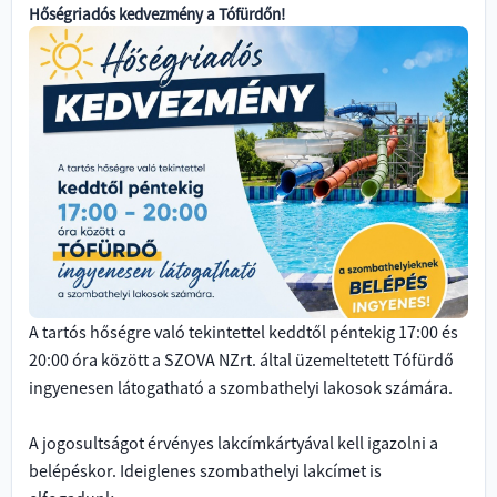
Hőségriadós kedvezmény a Tófürdőn!
A tartós hőségre való tekintettel keddtől péntekig 17:00 és
20:00 óra között a SZOVA NZrt. által üzemeltetett Tófürdő
ingyenesen látogatható a szombathelyi lakosok számára.
A jogosultságot érvényes lakcímkártyával kell igazolni a
belépéskor.
Ideiglenes szombathelyi lakcímet is